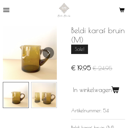
Ga
direct
naar
de
Beldi karaf bruin
hoofdinhoud
(M)
Sale!
€ 19,95
€ 24,95
In winkelwagen
Artikelnummer:
54
Beldi karaf bruin (M).