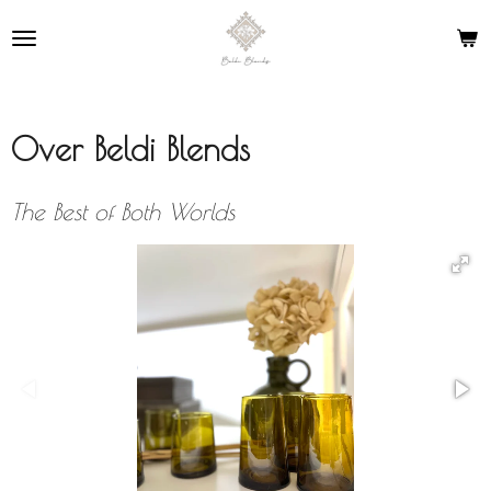
Ga
direct
naar
de
hoofdinhoud
Over Beldi Blends
The Best of Both Worlds