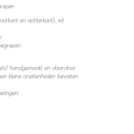
grepen
voorkant en achterkant), wit
m
nbegrepen
eels) handgemaakt en daardoor
en kleine oneffenheden bevatten
metingen.