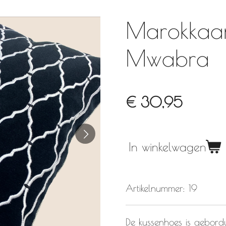
Marokkaan
Mwabra
€ 30,95
In winkelwagen
Artikelnummer:
19
De kussenhoes is gebord