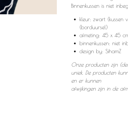
B
innenkussen is niet inbe
kleur: zwart (kussen 
(
borduursel)
afmeting: 45 x 45 c
binnenkussen: niet i
design by: SihamZ
Onze producten zijn (d
uniek.
De producten kunn
en er kunnen
afwijkingen zijn in de af