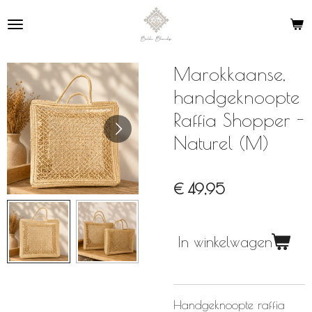
Ga
direct
naar
de
Marokkaanse,
hoofdinhoud
handgeknoopte
Raffia Shopper -
Naturel (M)
€ 49,95
In winkelwagen
Handgeknoopte raffia