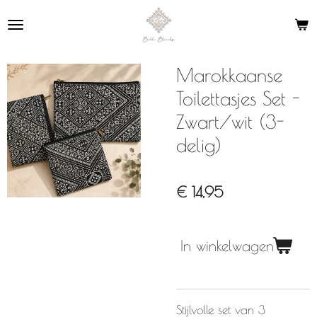
Ga
direct
naar
de
Marokkaanse
hoofdinhoud
Toilettasjes Set -
Zwart/wit (3-
delig)
€ 14,95
In winkelwagen
Stijlvolle set van 3