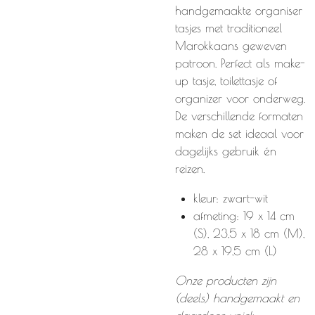
handgemaakte organiser
tasjes met traditioneel
Marokkaans geweven
patroon. Perfect als make-
up tasje, toilettasje of
organizer voor onderweg.
De verschillende formaten
maken de set ideaal voor
dagelijks gebruik én
reizen.
kleur: zwart-wit
afmeting: 19 x 14 cm
(S), 23,5 x 18 cm (M),
28 x 19,5 cm (L)
Onze producten zijn
(deels) handgemaakt en