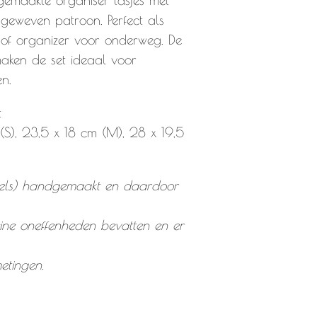
dgemaakte organiser tasjes met
geweven patroon. Perfect als
je of organizer voor onderweg. De
maken de set ideaal voor
en.
t
(S), 23,5 x 18 cm (M), 28 x 19,5
eels) handgemaakt en daardoor
ine oneffenheden bevatten en er
fmetingen.