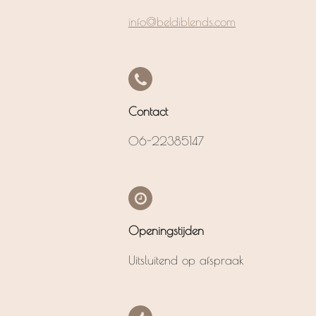
info@beldiblends.com
Contact
06-22385147
Openingstijden
Uitsluitend op afspraak