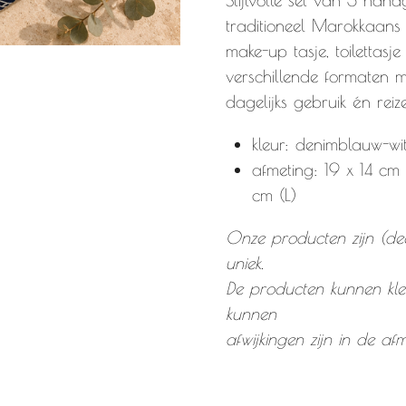
Stijlvolle set van 3 han
traditioneel Marokkaans 
make-up tasje, toilettas
verschillende formaten 
dagelijks gebruik én reiz
kleur: denimblauw-wi
afmeting: 19 x 14 cm 
cm (L)
Onze producten zijn (d
uniek.
De producten kunnen kle
kunnen
afwijkingen zijn in de a