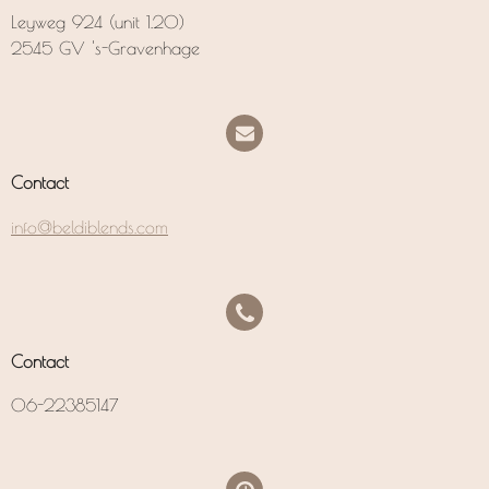
Leyweg 924 (unit 1.20)
2545 GV 's-Gravenhage
Contact
info@beldiblends.com
Contact
06-22385147