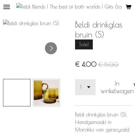
Ga
direct
naar
Beldi drinkglas
de
bruin (S)
hoofdinhoud
Sale!
€ 4,00
€ 5,00
In
winkelwagen
Beldi drinkglas bruin (S).
Handgemaakt in
Marokko van gerecyceld