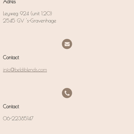
Adres
Leyweg 924 (unit 1.20)
2545 GV 's-Gravenhage
Contact
info@beldiblends.com
Contact
06-22385147