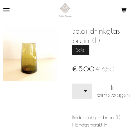
Ga
direct
naar
de
Beldi drinkglas
hoofdinhoud
bruin (L)
Sale!
€ 5,00
€ 6,50
In
winkelwagen
Beldi drinkglas bruin (L).
Handgemaakt in