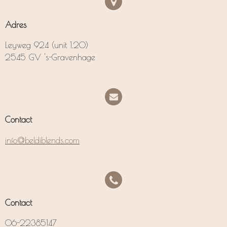
Adres
Leyweg 924 (unit 1.20)
2545 GV 's-Gravenhage
Contact
info@beldiblends.com
Contact
06-22385147