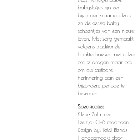
babyslofjes zijn een
bijzonder kraamcadeau
en de eerste baby
schoentjes van een nieuw
leven. Met zorg gemaakt
volgens traditionele
haaktechnieken, niet alleen
om te dragen maar ook
om als tastbare
herinnering aan een
bijzondere periode te
bewaren.
Specificaties
Kleur: Zalmroze
Leeftijd: 0–6 maanden
Design by: Beldi Blends
Handgemaakt door: