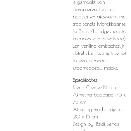
is gemaakt van
absorberend katoen
badstof en afgewerkt met
traditionele Marokkaanse
Le 3kad (handgeknoopte
knoopjes van zijdedraad).
Een verfijnd ambachtelijk
detail dat deze tijdloze set
tot een bijzonder
kraamcadeau maakt.
Specificaties
Kleur: Crème/Naturel
Afmeting badcape: 75 x
75 cm
Afmeting washandje: ca.
20 x 15 cm
Design by: Beldi Blends