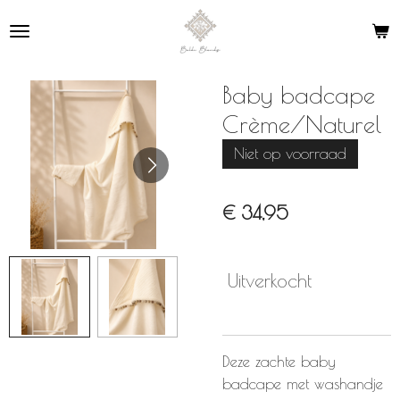
Ga
direct
naar
de
Baby badcape
hoofdinhoud
Crème/Naturel
Niet op voorraad
€ 34,95
Uitverkocht
Deze zachte baby
badcape met washandje